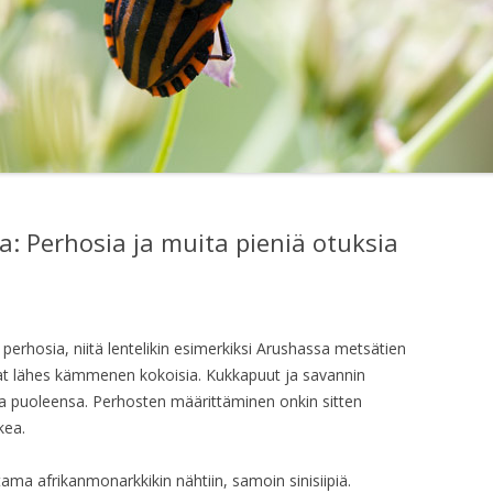
a: Perhosia ja muita pieniä otuksia
a perhosia, niitä lentelikin esimerkiksi Arushassa metsätien
 ovat lähes kämmenen kokoisia. Kukkapuut ja savannin
sia puoleensa. Perhosten määrittäminen onkin sitten
kea.
tama afrikanmonarkkikin nähtiin, samoin sinisiipiä.