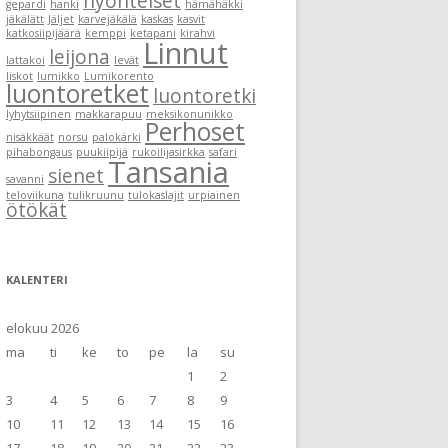
hyönteiset
gepardi
hanki
hämähäkki
jäkälätt
Jäljet
karvejäkälä
kaskas
kasvit
katkosiipijäärä
kemppi
ketapani
kirahvi
Linnut
leijona
lattakoi
levät
liskot
lumikko
Lumikorento
luontoretket
luontoretki
lyhytsiipinen
makkarapuu
meksikonunikko
Perhoset
nisäkkäät
norsu
palokärki
pihabongaus
puukiipijä
rukoilijasirkka
safari
Tansania
sienet
savanni
teloviikuna
tulikruunu
tulokaslajit
urpiainen
ötökät
KALENTERI
elokuu 2026
ma
ti
ke
to
pe
la
su
1
2
3
4
5
6
7
8
9
10
11
12
13
14
15
16