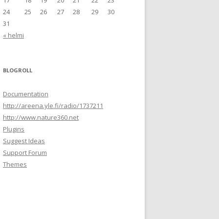
17
18
19
20
21
22
23
24
25
26
27
28
29
30
31
« helmi
BLOGROLL
Documentation
http://areena.yle.fi/radio/1737211
http://www.nature360.net
Plugins
Suggest Ideas
Support Forum
Themes