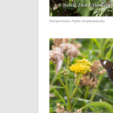
Ritariperhonen, Papilio chrapkowskoides