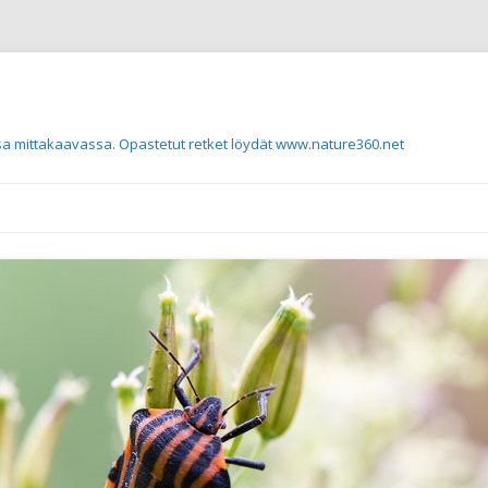
a mittakaavassa. Opastetut retket löydät www.nature360.net
Siirry sisältöön