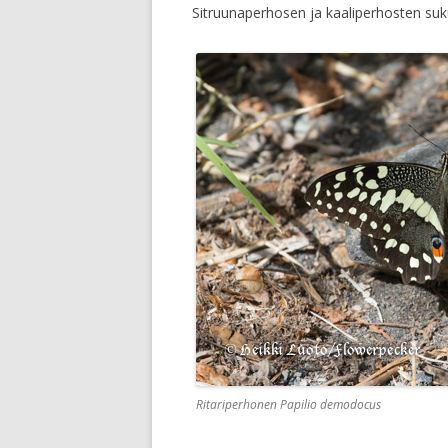
Sitruunaperhosen ja kaaliperhosten sukul
Ritariperhonen Papilio demodocus