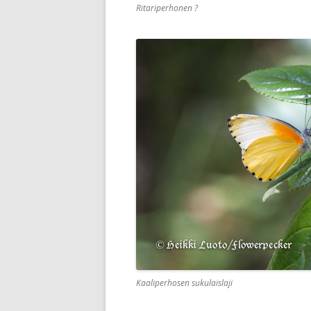
Ritariperhonen ?
Kaaliperhosen sukulaislaji