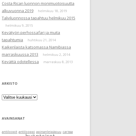
Costa Rican luonnon monimuotoisuutta
alkuvuonna 2019
helmikuu 18, 2019
Talviluonnossa tapahtuu helmikuu 2015
helmikuu 9, 2015
Kevätyön perhossafari ja muita
tapahtumia
huhtikuu 21, 2014
Kaikenlaista katsomassa Namibiassa
marraskuussa 2013
helmikuu 2, 2014
Kevättä odotellessa
marraskuu 8, 2013
ARKISTO
Arkisto
AVAINSANAT
antiloopit
antilooppi
apinanleipäpuu
carissa