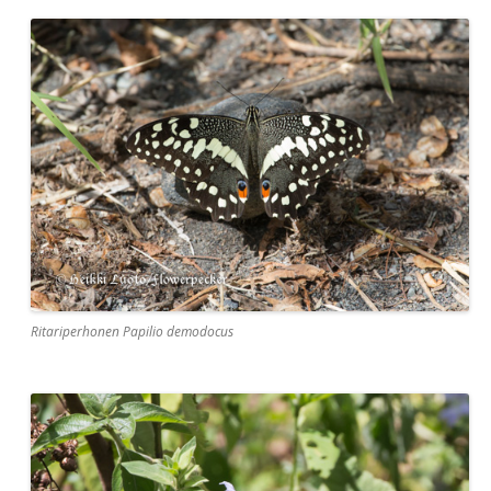
Ritariperhonen Papilio demodocus