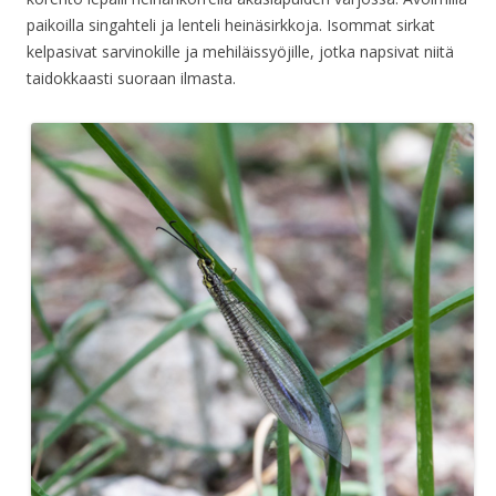
paikoilla singahteli ja lenteli heinäsirkkoja. Isommat sirkat
kelpasivat sarvinokille ja mehiläissyöjille, jotka napsivat niitä
taidokkaasti suoraan ilmasta.