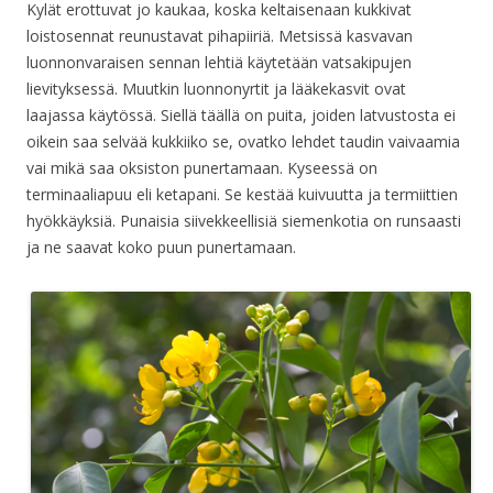
Kylät erottuvat jo kaukaa, koska keltaisenaan kukkivat
loistosennat reunustavat pihapiiriä. Metsissä kasvavan
luonnonvaraisen sennan lehtiä käytetään vatsakipujen
lievityksessä. Muutkin luonnonyrtit ja lääkekasvit ovat
laajassa käytössä. Siellä täällä on puita, joiden latvustosta ei
oikein saa selvää kukkiiko se, ovatko lehdet taudin vaivaamia
vai mikä saa oksiston punertamaan. Kyseessä on
terminaaliapuu eli ketapani. Se kestää kuivuutta ja termiittien
hyökkäyksiä. Punaisia siivekkeellisiä siemenkotia on runsaasti
ja ne saavat koko puun punertamaan.