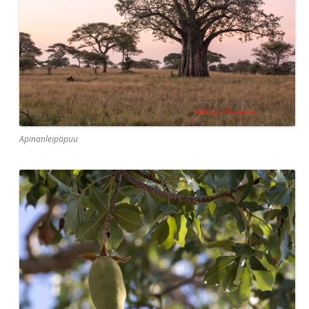
Apinanleipäpuu