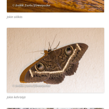
Jokin siilikäs
Jokin kehrääjä