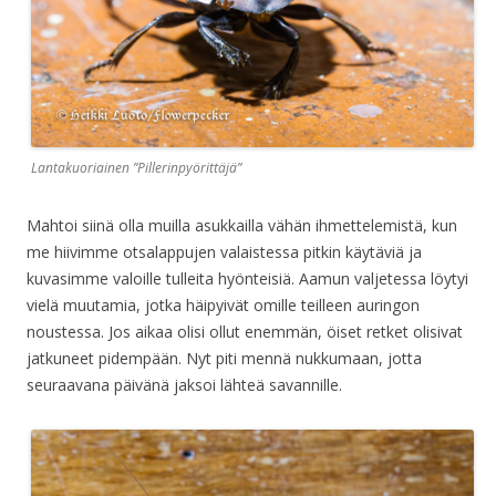
Lantakuoriainen ”Pillerinpyörittäjä”
Mahtoi siinä olla muilla asukkailla vähän ihmettelemistä, kun
me hiivimme otsalappujen valaistessa pitkin käytäviä ja
kuvasimme valoille tulleita hyönteisiä. Aamun valjetessa löytyi
vielä muutamia, jotka häipyivät omille teilleen auringon
noustessa. Jos aikaa olisi ollut enemmän, öiset retket olisivat
jatkuneet pidempään. Nyt piti mennä nukkumaan, jotta
seuraavana päivänä jaksoi lähteä savannille.