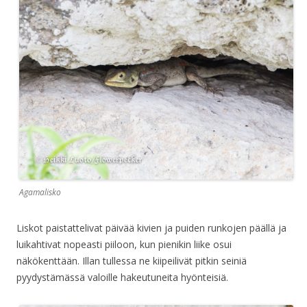
Agamalisko
Liskot paistattelivat päivää kivien ja puiden runkojen päällä ja
luikahtivat nopeasti piiloon, kun pienikin liike osui
näkökenttään. Illan tullessa ne kiipeilivät pitkin seiniä
pyydystämässä valoille hakeutuneita hyönteisiä.