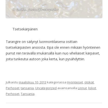
Tsetsekärpänen
Tarangire on säilynyt luonnontilaisena osittain
tsetsekärpästen ansiosta. Eipä ole ennen mikään hyönteinen
purrut niin terävällä imukärsällä kuin nuo viheliäiset kärpäset,
joita tunkeutui autoon joka kerta, kun pysähdyttiin.
Julkaistu
maaliskuu 10, 2013
kategoriassa
Hyönteiset
,
ötökät
,
Perhoset
,
tansania
,
Uncategorized
avainsanoilla
Linnut
,
liskot
,
Perhoset
,
Tansania
.