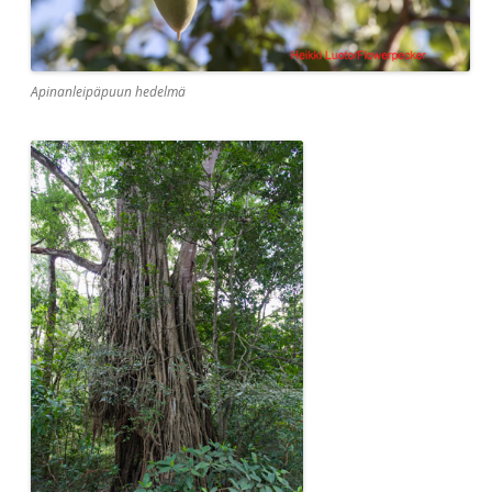
Apinanleipäpuun hedelmä