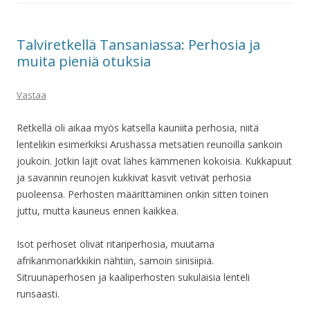
Talviretkellä Tansaniassa: Perhosia ja
muita pieniä otuksia
Vastaa
Retkellä oli aikaa myös katsella kauniita perhosia, niitä
lentelikin esimerkiksi Arushassa metsätien reunoilla sankoin
joukoin. Jotkin lajit ovat lähes kämmenen kokoisia. Kukkapuut
ja savannin reunojen kukkivat kasvit vetivät perhosia
puoleensa. Perhosten määrittäminen onkin sitten toinen
juttu, mutta kauneus ennen kaikkea.
Isot perhoset olivat ritariperhosia, muutama
afrikanmonarkkikin nähtiin, samoin sinisiipiä.
Sitruunaperhosen ja kaaliperhosten sukulaisia lenteli
runsaasti.