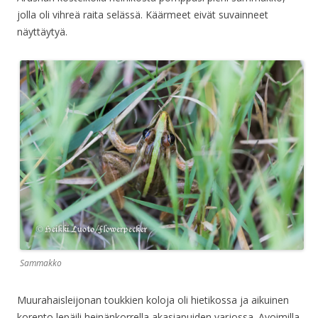
jolla oli vihreä raita selässä. Käärmeet eivät suvainneet
näyttäytyä.
Sammakko
Muurahaisleijonan toukkien koloja oli hietikossa ja aikuinen
korento lepäili heinänkorrella akasiapuiden varjossa. Avoimilla