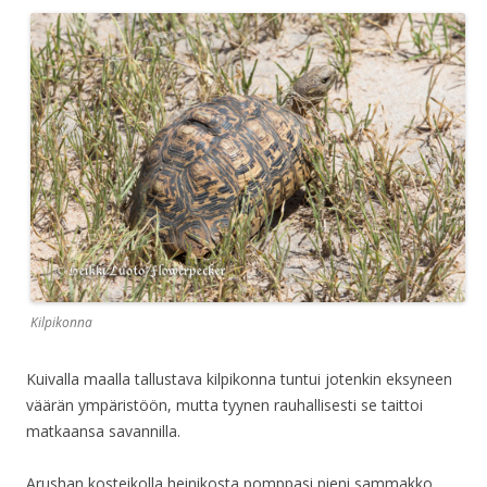
Kilpikonna
Kuivalla maalla tallustava kilpikonna tuntui jotenkin eksyneen
väärän ympäristöön, mutta tyynen rauhallisesti se taittoi
matkaansa savannilla.
Arushan kosteikolla heinikosta pomppasi pieni sammakko,