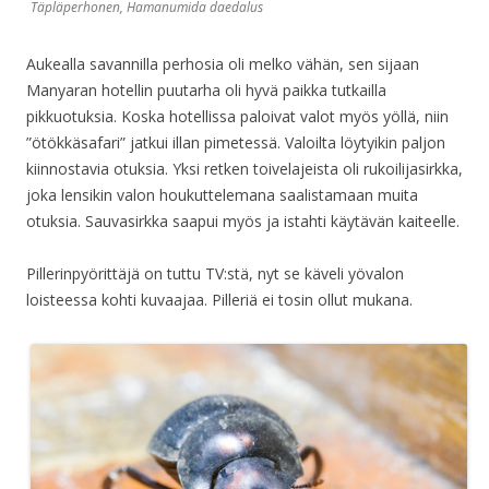
Täpläperhonen, Hamanumida daedalus
Aukealla savannilla perhosia oli melko vähän, sen sijaan
Manyaran hotellin puutarha oli hyvä paikka tutkailla
pikkuotuksia. Koska hotellissa paloivat valot myös yöllä, niin
”ötökkäsafari” jatkui illan pimetessä. Valoilta löytyikin paljon
kiinnostavia otuksia. Yksi retken toivelajeista oli rukoilijasirkka,
joka lensikin valon houkuttelemana saalistamaan muita
otuksia. Sauvasirkka saapui myös ja istahti käytävän kaiteelle.
Pillerinpyörittäjä on tuttu TV:stä, nyt se käveli yövalon
loisteessa kohti kuvaajaa. Pilleriä ei tosin ollut mukana.