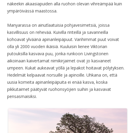
näkeekin akaasiapuiden alla ruohon olevan vihreämpää kuin
ympäröivässä maastossa.
Manyarassa on ainutlaatuisia pohjavesimetsiä, joissa
kasvillisuus on rehevää. Kuivilla rinteillä ja savanneilla
kohoavat ylväänä apinanleipäpuut. Vanhimmat puut voivat
olla yli 2000 vuoden ikäisiä. Kuuluisin lienee Viktorian
putouksilla kasvava puu, jonka runkoon Livingstonen
aikoinaan kaivertamat nimikirjaimet ovat jo kasvaneet
umpeen. Kukat aukeavat yöllä ja lepakot hoitavat pölytyksen.
Hedelmät kelpaavat norsuille ja apinoille. Uhkana on, että
uusia komeita apinanleipäpuita ei enää kasva, koska
pikkutaimet päätyvät ruohonsyöjien suihin ja kasvavat
pensasmaisiksi.