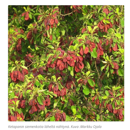
Ketapanin siemenkotia läheltä nähtynä. Kuva :Markku Ojala