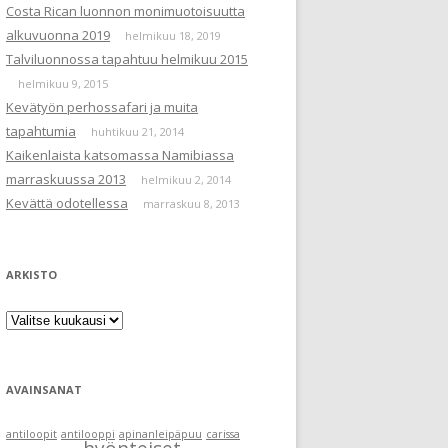
Costa Rican luonnon monimuotoisuutta
alkuvuonna 2019
helmikuu 18, 2019
Talviluonnossa tapahtuu helmikuu 2015
helmikuu 9, 2015
Kevätyön perhossafari ja muita
tapahtumia
huhtikuu 21, 2014
Kaikenlaista katsomassa Namibiassa
marraskuussa 2013
helmikuu 2, 2014
Kevättä odotellessa
marraskuu 8, 2013
ARKISTO
Arkisto
AVAINSANAT
antiloopit
antilooppi
apinanleipäpuu
carissa