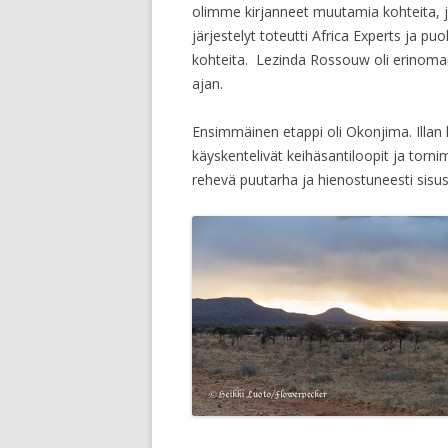
olimme kirjanneet muutamia kohteita, 
järjestelyt toteutti Africa Experts ja pu
kohteita. Lezinda Rossouw oli erino
ajan.
Ensimmäinen etappi oli Okonjima. Illa
käyskentelivät keihäsantiloopit ja tornim
rehevä puutarha ja hienostuneesti sisu