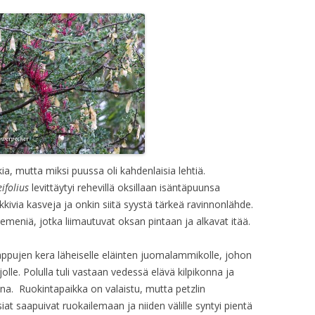
, mutta miksi puussa oli kahdenlaisia lehtiä.
ifolius
levittäytyi rehevillä oksillaan isäntäpuunsa
kkivia kasveja ja onkin siitä syystä tärkeä ravinnonlähde.
siemeniä, jotka liimautuvat oksan pintaan ja alkavat itää.
appujen kera läheiselle eläinten juomalammikolle, johon
jolle. Polulla tuli vastaan vedessä elävä kilpikonna ja
na. Ruokintapaikka on valaistu, mutta petzlin
at saapuivat ruokailemaan ja niiden välille syntyi pientä