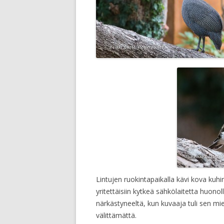
Lintujen ruokintapaikalla kävi kova kuhi
yritettäisiin kytkeä sähkölaitetta huono
närkästyneeltä, kun kuvaaja tuli sen mie
välittämättä.