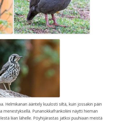
na. Helmikanan ääntely kuulosti siltä, kuin jossakin päin
lla menestyksellä. Punanokkafrankoliini näytti hieman
lestä liian lähelle. Pöyhijärastas jatkoi puuhiaan meistä