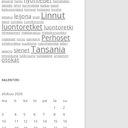
hyönteiset
gepardi
hanki
hämähäkki
jäkälätt
Jäljet
karvejäkälä
kaskas
kasvit
katkosiipijäärä
kemppi
ketapani
kirahvi
Linnut
leijona
lattakoi
levät
liskot
lumikko
Lumikorento
luontoretket
luontoretki
lyhytsiipinen
makkarapuu
meksikonunikko
Perhoset
nisäkkäät
norsu
palokärki
pihabongaus
puukiipijä
rukoilijasirkka
safari
Tansania
sienet
savanni
teloviikuna
tulikruunu
tulokaslajit
urpiainen
ötökät
KALENTERI
elokuu 2026
ma
ti
ke
to
pe
la
su
1
2
3
4
5
6
7
8
9
10
11
12
13
14
15
16