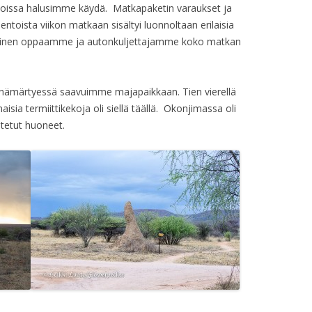
joissa halusimme käydä. Matkapaketin varaukset ja
olentoista viikon matkaan sisältyi luonnoltaan erilaisia
mainen oppaamme ja autonkuljettajamme koko matkan
n hämärtyessä saavuimme majapaikkaan. Tien vierellä
aisia termiittikekoja oli siellä täällä. Okonjimassa oli
stetut huoneet.