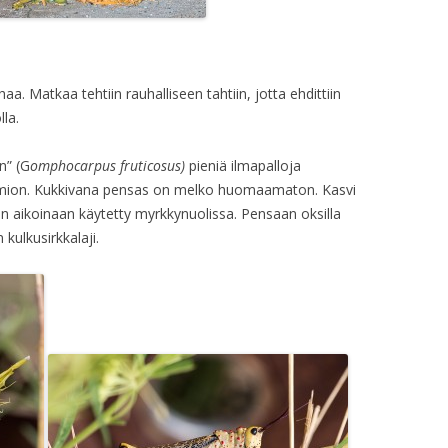
. Matkaa tehtiin rauhalliseen tahtiin, jotta ehdittiin
lla.
n” (G
omphocarpus fruticosus)
pieniä ilmapalloja
uomion. Kukkivana pensas on melko huomaamaton. Kasvi
on aikoinaan käytetty myrkkynuolissa. Pensaan oksilla
 kulkusirkkalaji.