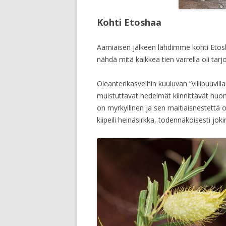
Kohti Etoshaa
Aamiaisen jälkeen lähdimme kohti Etoshaa
nähdä mitä kaikkea tien varrella oli tarjo
Oleanterikasveihin kuuluvan ”villipuuvilla
muistuttavat hedelmät kiinnittävät h
on myrkyllinen ja sen maitiaisnestettä 
kiipeili heinäsirkka, todennäköisesti jokin