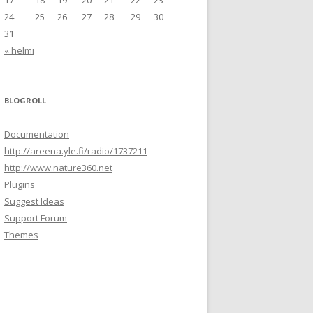
17
18
19
20
21
22
23
24
25
26
27
28
29
30
31
« helmi
BLOGROLL
Documentation
http://areena.yle.fi/radio/1737211
http://www.nature360.net
Plugins
Suggest Ideas
Support Forum
Themes