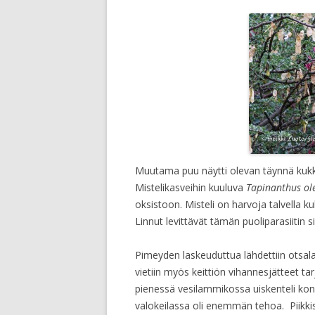
Muutama puu näytti olevan täynnä kukkia
Mistelikasveihin kuuluva
Tapinanthus ole
oksistoon. Misteli on harvoja talvella ku
Linnut levittävät tämän puoliparasiitin 
Pimeyden laskeuduttua lähdettiin otsal
vietiin myös keittiön vihannesjätteet tar
pienessä vesilammikossa uiskenteli kon
valokeilassa oli enemmän tehoa. Piikkisi