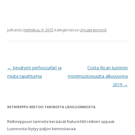
Julkaistu
helmikuu 9, 2015
kategoriassa
Uncategorized
.
Artikkelien selaus
←
Kevätyön perhossafari ja
Costa Rican luonnon
muita tapahtumia
monimuotoisuutta alkuvuonna
2019
→
RETKIREPPU KERTOO TARINOITA LÄHILUONNOSTA
Retkireppuun tarinoita keräävät Nature360-retkien oppaat.
Luonnosta löytyy paljon kiinnostavaa.