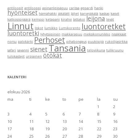
antiloopit
antilooppi
apinanleipäpuu
carissa
gepardi
hanki
hyönteiset
hämähäkki
jäkälätt
Jäljet
karvejäkälä
kaskas
kasvit
leijona
katkosiipijäärä
kemppi
ketapani
kirahvi
lattakoi
levät
Linnut
luontoretket
liskot
lumikko
Lumikorento
luontoretki
lyhytsiipinen
makkarapuu
meksikonunikko
nisäkkäät
Perhoset
norsu
palokärki
pihabongaus
puukiipijä
rukoilijasirkka
Tansania
sienet
safari
savanni
teloviikuna
tulikruunu
ötökät
tulokaslajit
urpiainen
KALENTERI
elokuu 2026
ma
ti
ke
to
pe
la
su
1
2
3
4
5
6
7
8
9
10
11
12
13
14
15
16
17
18
19
20
21
22
23
24
25
26
27
28
29
30