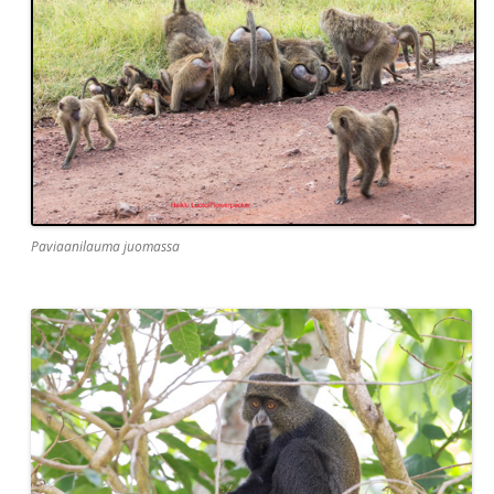
Paviaanilauma juomassa