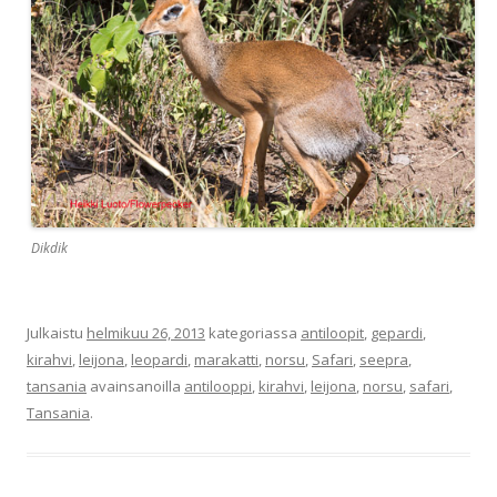
Dikdik
Julkaistu
helmikuu 26, 2013
kategoriassa
antiloopit
,
gepardi
,
kirahvi
,
leijona
,
leopardi
,
marakatti
,
norsu
,
Safari
,
seepra
,
tansania
avainsanoilla
antilooppi
,
kirahvi
,
leijona
,
norsu
,
safari
,
Tansania
.