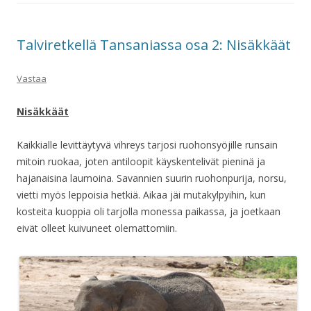
Talviretkellä Tansaniassa osa 2: Nisäkkäät
Vastaa
Nisäkkäät
Kaikkialle levittäytyvä vihreys tarjosi ruohonsyöjille runsain
mitoin ruokaa, joten antiloopit käyskentelivät pieninä ja
hajanaisina laumoina. Savannien suurin ruohonpurija, norsu,
vietti myös leppoisia hetkiä. Aikaa jäi mutakylpyihin, kun
kosteita kuoppia oli tarjolla monessa paikassa, ja joetkaan
eivät olleet kuivuneet olemattomiin.