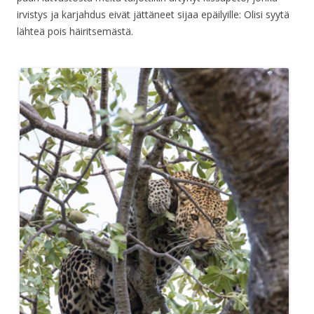
irvistys ja karjahdus eivät jättäneet sijaa epäilyille: Olisi syytä
lähteä pois häiritsemästä.