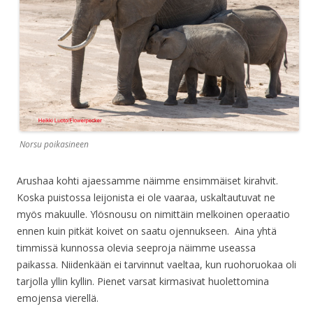
Norsu poikasineen
Arushaa kohti ajaessamme näimme ensimmäiset kirahvit.
Koska puistossa leijonista ei ole vaaraa, uskaltautuvat ne
myös makuulle. Ylösnousu on nimittäin melkoinen operaatio
ennen kuin pitkät koivet on saatu ojennukseen. Aina yhtä
timmissä kunnossa olevia seeproja näimme useassa
paikassa. Niidenkään ei tarvinnut vaeltaa, kun ruohoruokaa oli
tarjolla yllin kyllin. Pienet varsat kirmasivat huolettomina
emojensa vierellä.