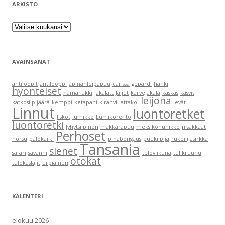
ARKISTO
Arkisto
AVAINSANAT
antiloopit
antilooppi
apinanleipäpuu
carissa
gepardi
hanki
hyönteiset
hämähäkki
jäkälätt
Jäljet
karvejäkälä
kaskas
kasvit
leijona
katkosiipijäärä
kemppi
ketapani
kirahvi
lattakoi
levät
Linnut
luontoretket
liskot
lumikko
Lumikorento
luontoretki
lyhytsiipinen
makkarapuu
meksikonunikko
nisäkkäät
Perhoset
norsu
palokärki
pihabongaus
puukiipijä
rukoilijasirkka
Tansania
sienet
safari
savanni
teloviikuna
tulikruunu
ötökät
tulokaslajit
urpiainen
KALENTERI
elokuu 2026