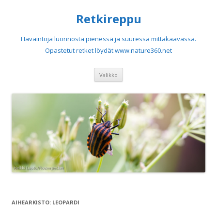
Retkireppu
Havaintoja luonnosta pienessä ja suuressa mittakaavassa.
Opastetut retket löydät www.nature360.net
Siirry sisältöön
Valikko
AIHEARKISTO:
LEOPARDI