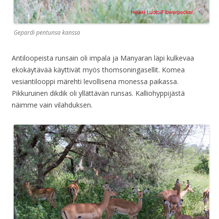
Gepardi pentunsa kanssa
Antiloopeista runsain oli impala ja Manyaran läpi kulkevaa
ekokäytävää käyttivät myös thomsoningasellit. Komea
vesiantilooppi märehti levollisena monessa paikassa.
Pikkuruinen dikdik oli yllättävän runsas. Kalliohyppijästä
näimme vain vilahduksen.