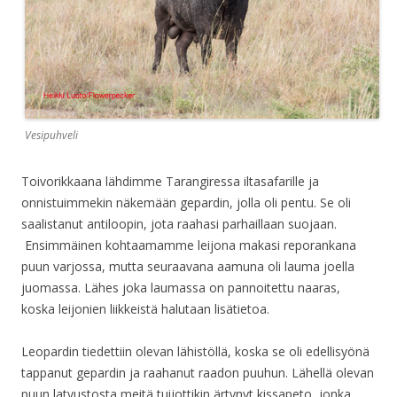
Vesipuhveli
Toivorikkaana lähdimme Tarangiressa iltasafarille ja
onnistuimmekin näkemään gepardin, jolla oli pentu. Se oli
saalistanut antiloopin, jota raahasi parhaillaan suojaan.
Ensimmäinen kohtaamamme leijona makasi reporankana
puun varjossa, mutta seuraavana aamuna oli lauma joella
juomassa. Lähes joka laumassa on pannoitettu naaras,
koska leijonien liikkeistä halutaan lisätietoa.
Leopardin tiedettiin olevan lähistöllä, koska se oli edellisyönä
tappanut gepardin ja raahanut raadon puuhun. Lähellä olevan
puun latvustosta meitä tuijottikin ärtynyt kissapeto, jonka