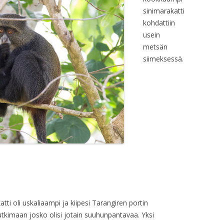
sinimarakatti
kohdattiin
usein
metsän
siimeksessä.
ti oli uskaliaampi ja kiipesi Tarangiren portin
utkimaan josko olisi jotain suuhunpantavaa. Yksi