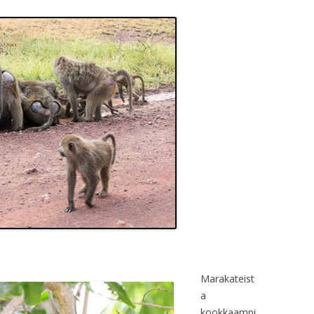
Marakateist
a
kookkaampi