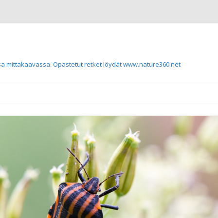
a mittakaavassa. Opastetut retket löydät www.nature360.net
Siirry sisältöön