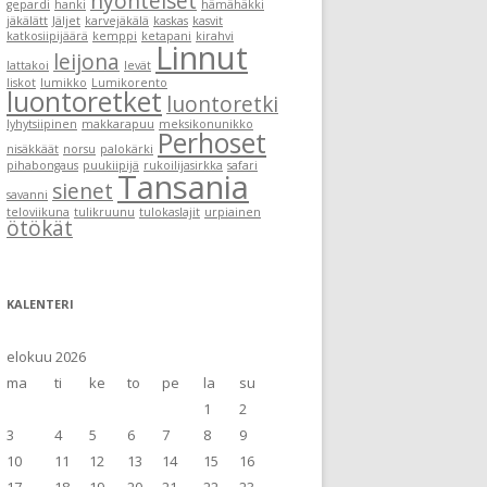
hyönteiset
gepardi
hanki
hämähäkki
jäkälätt
Jäljet
karvejäkälä
kaskas
kasvit
katkosiipijäärä
kemppi
ketapani
kirahvi
Linnut
leijona
lattakoi
levät
liskot
lumikko
Lumikorento
luontoretket
luontoretki
lyhytsiipinen
makkarapuu
meksikonunikko
Perhoset
nisäkkäät
norsu
palokärki
pihabongaus
puukiipijä
rukoilijasirkka
safari
Tansania
sienet
savanni
teloviikuna
tulikruunu
tulokaslajit
urpiainen
ötökät
KALENTERI
elokuu 2026
ma
ti
ke
to
pe
la
su
1
2
3
4
5
6
7
8
9
10
11
12
13
14
15
16