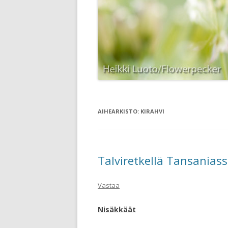
AIHEARKISTO:
KIRAHVI
Talviretkellä Tansaniass
Vastaa
Nisäkkäät