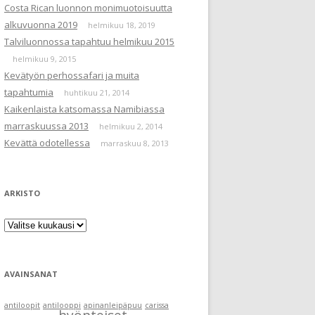
Costa Rican luonnon monimuotoisuutta
alkuvuonna 2019
helmikuu 18, 2019
Talviluonnossa tapahtuu helmikuu 2015
helmikuu 9, 2015
Kevätyön perhossafari ja muita
tapahtumia
huhtikuu 21, 2014
Kaikenlaista katsomassa Namibiassa
marraskuussa 2013
helmikuu 2, 2014
Kevättä odotellessa
marraskuu 8, 2013
ARKISTO
Arkisto
AVAINSANAT
antiloopit
antilooppi
apinanleipäpuu
carissa