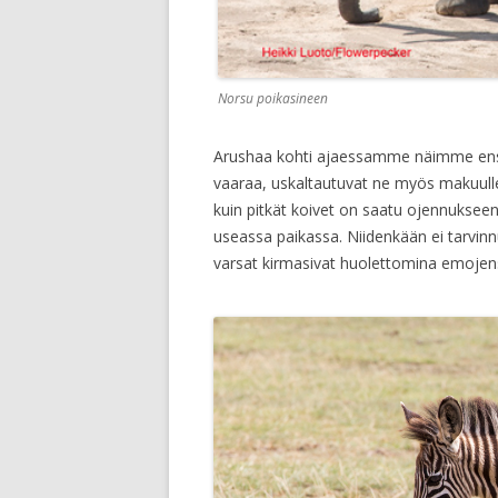
Norsu poikasineen
Arushaa kohti ajaessamme näimme ensimm
vaaraa, uskaltautuvat ne myös makuull
kuin pitkät koivet on saatu ojennukse
useassa paikassa. Niidenkään ei tarvinnut
varsat kirmasivat huolettomina emojens