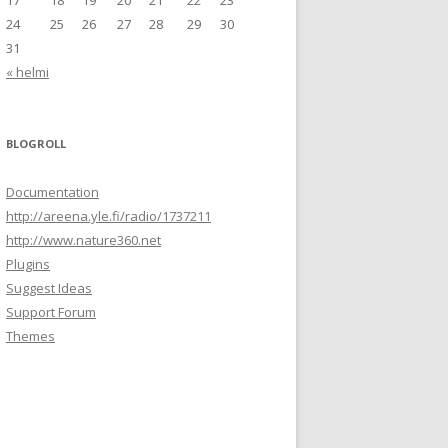
17
18
19
20
21
22
23
24
25
26
27
28
29
30
31
« helmi
BLOGROLL
Documentation
http://areena.yle.fi/radio/1737211
http://www.nature360.net
Plugins
Suggest Ideas
Support Forum
Themes