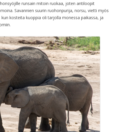
uohonsyöjille runsain mitoin ruokaa, joten antiloopit
aumoina. Savannien suurin ruohonpurija, norsu, vietti myös
n, kun kosteita kuoppia oli tarjolla monessa paikassa, ja
omiin.