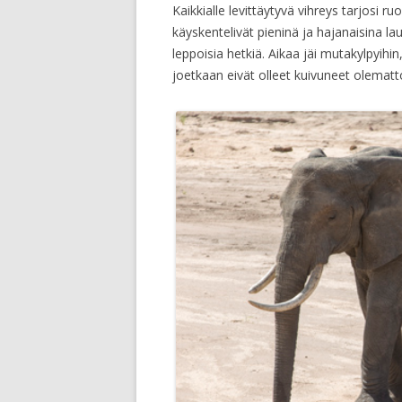
Kaikkialle levittäytyvä vihreys tarjosi r
käyskentelivät pieninä ja hajanaisina l
leppoisia hetkiä. Aikaa jäi mutakylpyihi
joetkaan eivät olleet kuivuneet olematt