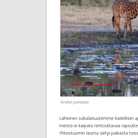
Kirahvi juomassa
Läheinen sukulaisuutemme kädellisiin api
meistä ei kaipaisi rentouttavaa rapsuttelu
Yhteistuumin lauma siirtyi paikasta toi