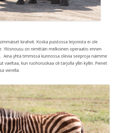
äiset kirahvit. Koska puistossa leijonista ei ole
e. Ylösnousu on nimittäin melkoinen operaatio ennen
en. Aina yhtä timmissä kunnossa olevia seeproja näimme
 vaeltaa, kun ruohoruokaa oli tarjolla yllin kyllin. Pienet
a vierellä.