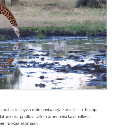
noihin tuli hyvin esiin paviaaneja katsellessa. Kukapa
tuokiota ja silloin tällöin ärhentelisi kavereilleen.
seen ruokaa etsimään.