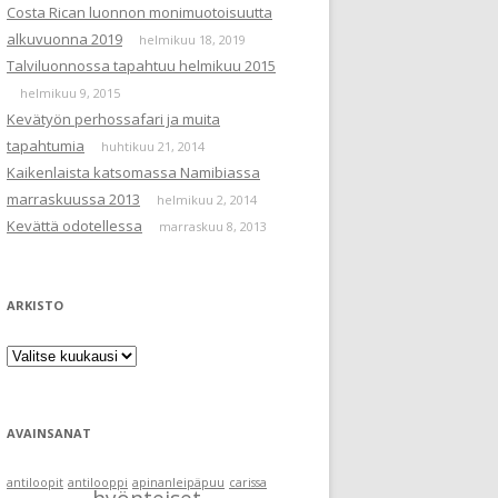
Costa Rican luonnon monimuotoisuutta
alkuvuonna 2019
helmikuu 18, 2019
Talviluonnossa tapahtuu helmikuu 2015
helmikuu 9, 2015
Kevätyön perhossafari ja muita
tapahtumia
huhtikuu 21, 2014
Kaikenlaista katsomassa Namibiassa
marraskuussa 2013
helmikuu 2, 2014
Kevättä odotellessa
marraskuu 8, 2013
ARKISTO
Arkisto
AVAINSANAT
antiloopit
antilooppi
apinanleipäpuu
carissa