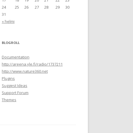
17
18
19
20
21
22
23
24
25
26
27
28
29
30
31
« helmi
BLOGROLL
Documentation
http://areena.yle.fi/radio/1737211
http://www.nature360.net
Plugins
Suggest Ideas
Support Forum
Themes