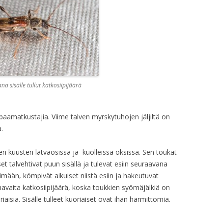
 sisälle tullut katkosiipijäärä
amatkustajia. Viime talven myrskytuhojen jäljiltä on
.
en kuusten latvaosissa ja kuolleissa oksissa. Sen toukat
set talvehtivat puun sisällä ja tulevat esiin seuraavana
mään, kömpivät aikuiset niistä esiin ja hakeutuvat
avaita katkosiipijäärä, koska toukkien syömäjälkiä on
iaisia. Sisälle tulleet kuoriaiset ovat ihan harmittomia.