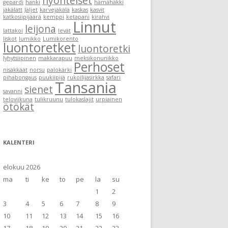
hyönteiset
gepardi
hanki
hämähäkki
jäkälätt
Jäljet
karvejäkälä
kaskas
kasvit
katkosiipijäärä
kemppi
ketapani
kirahvi
Linnut
leijona
lattakoi
levät
liskot
lumikko
Lumikorento
luontoretket
luontoretki
lyhytsiipinen
makkarapuu
meksikonunikko
Perhoset
nisäkkäät
norsu
palokärki
pihabongaus
puukiipijä
rukoilijasirkka
safari
Tansania
sienet
savanni
teloviikuna
tulikruunu
tulokaslajit
urpiainen
ötökät
KALENTERI
elokuu 2026
ma
ti
ke
to
pe
la
su
1
2
3
4
5
6
7
8
9
10
11
12
13
14
15
16