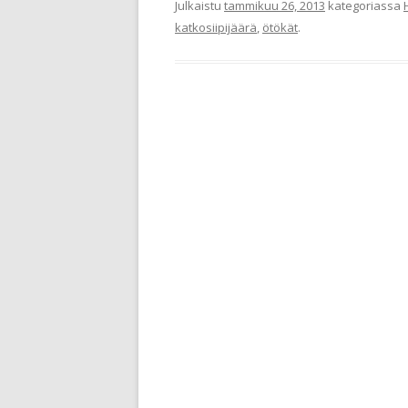
Julkaistu
tammikuu 26, 2013
kategoriassa
katkosiipijäärä
,
ötökät
.