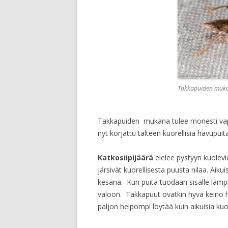
Takkapuiden mukana
Takkapuiden mukana tulee monesti vapa
nyt korjattu talteen kuorellisia havupuita
Katkosiipijäärä
elelee pystyyn kuolevi
järsivät kuorellisesta puusta nilaa. Aikui
kesänä. Kun puita tuodaan sisälle lämpi
valoon. Takkapuut ovatkin hyvä keino h
paljon helpompi löytää kuin aikuisia kuor