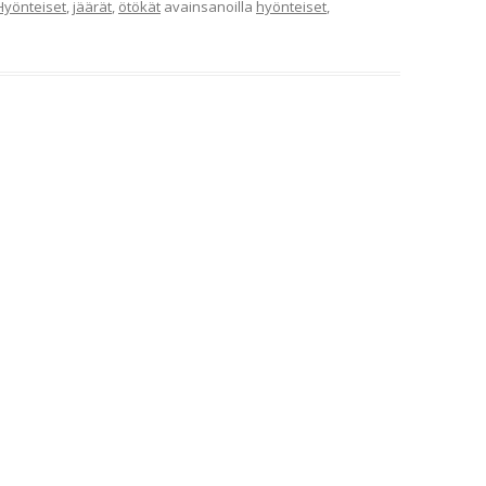
Hyönteiset
,
jäärät
,
ötökät
avainsanoilla
hyönteiset
,