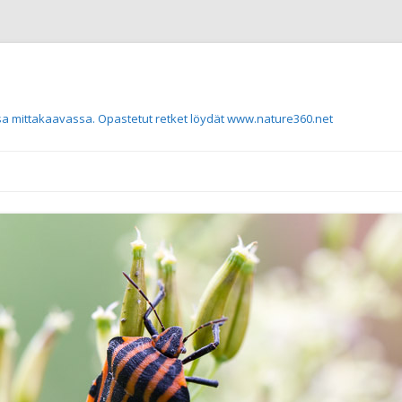
a mittakaavassa. Opastetut retket löydät www.nature360.net
Siirry sisältöön