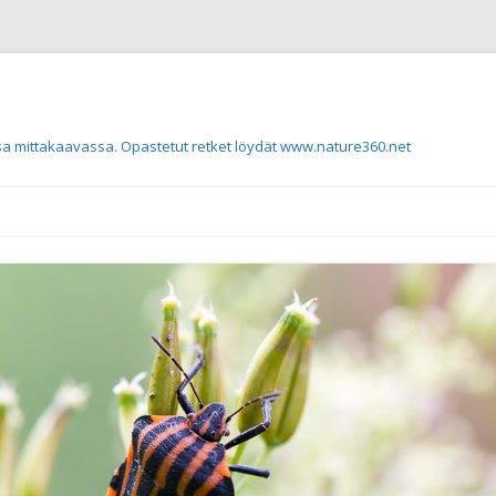
a mittakaavassa. Opastetut retket löydät www.nature360.net
Siirry sisältöön