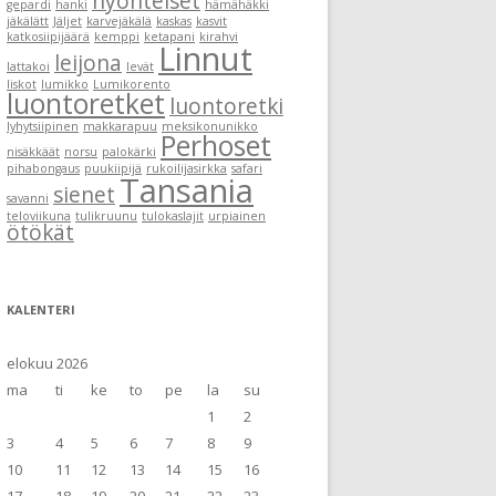
hyönteiset
gepardi
hanki
hämähäkki
jäkälätt
Jäljet
karvejäkälä
kaskas
kasvit
katkosiipijäärä
kemppi
ketapani
kirahvi
Linnut
leijona
lattakoi
levät
liskot
lumikko
Lumikorento
luontoretket
luontoretki
lyhytsiipinen
makkarapuu
meksikonunikko
Perhoset
nisäkkäät
norsu
palokärki
pihabongaus
puukiipijä
rukoilijasirkka
safari
Tansania
sienet
savanni
teloviikuna
tulikruunu
tulokaslajit
urpiainen
ötökät
KALENTERI
elokuu 2026
ma
ti
ke
to
pe
la
su
1
2
3
4
5
6
7
8
9
10
11
12
13
14
15
16