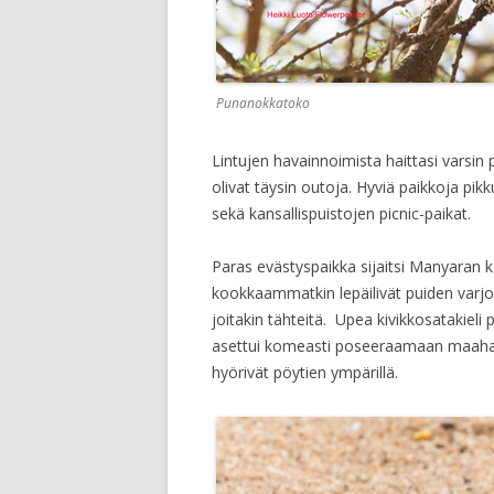
Punanokkatoko
Lintujen havainnoimista haittasi varsin 
olivat täysin outoja. Hyviä paikkoja pikk
sekä kansallispuistojen picnic-paikat.
Paras evästyspaikka sijaitsi Manyaran ka
kookkaammatkin lepäilivät puiden varjossa
joitakin tähteitä. Upea kivikkosatakieli p
asettui komeasti poseeraamaan maahan 
hyörivät pöytien ympärillä.