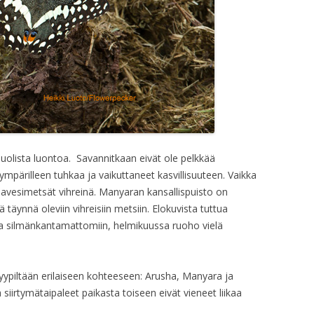
uolista luontoa. Savannitkaan eivät ole pelkkää
ympärilleen tuhkaa ja vaikuttaneet kasvillisuuteen. Vaikka
hjavesimetsät vihreinä. Manyaran kansallispuisto on
 täynnä oleviin vihreisiin metsiin. Elokuvista tuttua
ssa silmänkantamattomiin, helmikuussa ruoho vielä
piltään erilaiseen kohteeseen: Arusha, Manyara ja
a siirtymätaipaleet paikasta toiseen eivät vieneet liikaa