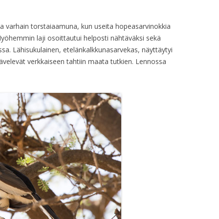
halla varhain torstaiaamuna, kun useita hopeasarvinokkia
 Myöhemmin laji osoittautui helposti nähtäväksi sekä
sa. Lähisukulainen, etelänkalkkunasarvekas, näyttäytyi
ävelevät verkkaiseen tahtiin maata tutkien. Lennossa