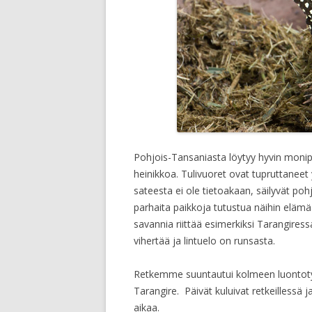
Pohjois-Tansaniasta löytyy hyvin monip
heinikkoa. Tulivuoret ovat tupruttaneet 
sateesta ei ole tietoakaan, säilyvät po
parhaita paikkoja tutustua näihin elämää
savannia riittää esimerkiksi Tarangire
vihertää ja lintuelo on runsasta.
Retkemme suuntautui kolmeen luontotyy
Tarangire. Päivät kuluivat retkeillessä j
aikaa.