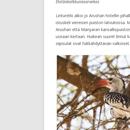
Etelänkalkkunasarvekas
Linturetki alkoi jo Arushan hotellin pi
istuskeli viereisen puiston latvuksissa.
Arushan että Manyaran kansallispuistois
useaan kertaan. Huikean suuret linnut k
siipisulat ovat hätkähdyttävän valkoiset.