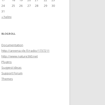
17
18
19
20
21
22
23
24
25
26
27
28
29
30
31
« helmi
BLOGROLL
Documentation
http://areena.yle.fi/radio/1737211
http://www.nature360.net
Plugins
Suggest Ideas
Support Forum
Themes