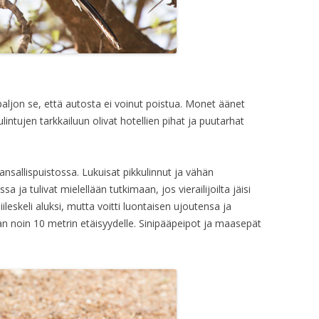
paljon se, että autosta ei voinut poistua. Monet äänet
ulintujen tarkkailuun olivat hotellien pihat ja puutarhat
nsallispuistossa. Lukuisat pikkulinnut ja vähän
 ja tulivat mielellään tutkimaan, jos vierailijoilta jäisi
iileskeli aluksi, mutta voitti luontaisen ujoutensa ja
noin 10 metrin etäisyydelle. Sinipääpeipot ja maasepät