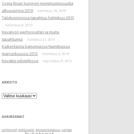
Costa Rican luonnon monimuotoisuutta
alkuvuonna 2019
helmikuu 18, 2019
Talviluonnossa tapahtuu helmikuu 2015
helmikuu 9, 2015
Kevätyön perhossafari ja muita
tapahtumia
huhtikuu 21, 2014
Kaikenlaista katsomassa Namibiassa
marraskuussa 2013
helmikuu 2, 2014
Kevättä odotellessa
marraskuu 8, 2013
ARKISTO
Arkisto
AVAINSANAT
antiloopit
antilooppi
apinanleipäpuu
carissa